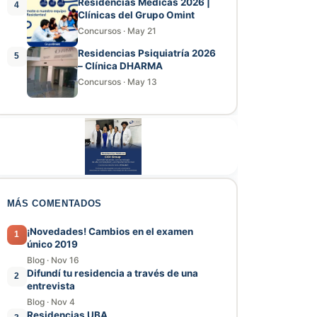
Residencias Médicas 2026 |
4
Clínicas del Grupo Omint
Concursos
·
May 21
Residencias Psiquiatría 2026
5
– Clínica DHARMA
Concursos
·
May 13
MÁS COMENTADOS
¡Novedades! Cambios en el examen
1
único 2019
Blog
·
Nov 16
Difundí tu residencia a través de una
2
entrevista
Blog
·
Nov 4
Residencias UBA