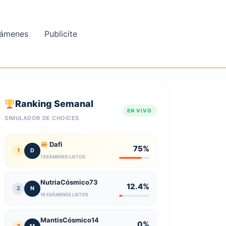
ámenes
Publicite
Ranking Semanal
EN VIVO
SIMULADOR DE CHOICES
Dafi
75%
1
D
1 EXÁMENES LISTOS
NutriaCósmico73
12.4%
2
N
19 EXÁMENES LISTOS
MantisCósmico14
0%