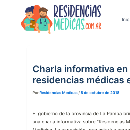
Ir
al
contenido
Inic
Charla informativa e
residencias médicas
Por
Residencias Medicas
/
8 de octubre de 2018
El gobierno de la provincia de La Pampa br
una charla informativa sobre “Residencias M
Medicina. La exposición -que estará a cargo