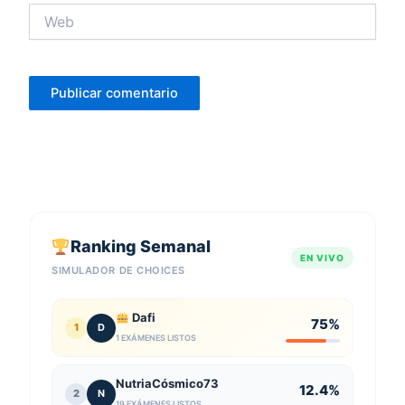
Web
Ranking Semanal
EN VIVO
SIMULADOR DE CHOICES
Dafi
75%
1
D
1 EXÁMENES LISTOS
NutriaCósmico73
12.4%
2
N
19 EXÁMENES LISTOS