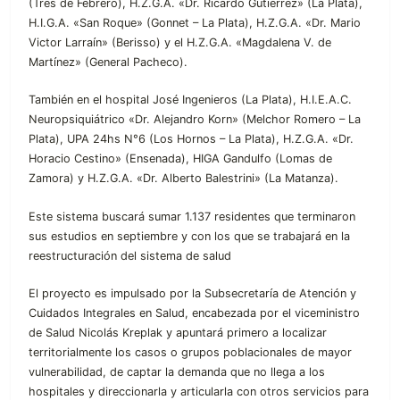
(Tres de Febrero), H.Z.G.A. «Dr. Ricardo Gutierrez» (La Plata),
H.I.G.A. «San Roque» (Gonnet – La Plata), H.Z.G.A. «Dr. Mario
Victor Larraín» (Berisso) y el H.Z.G.A. «Magdalena V. de
Martínez» (General Pacheco).
También en el hospital José Ingenieros (La Plata), H.I.E.A.C.
Neuropsiquiátrico «Dr. Alejandro Korn» (Melchor Romero – La
Plata), UPA 24hs N°6 (Los Hornos – La Plata), H.Z.G.A. «Dr.
Horacio Cestino» (Ensenada), HIGA Gandulfo (Lomas de
Zamora) y H.Z.G.A. «Dr. Alberto Balestrini» (La Matanza).
Este sistema buscará sumar 1.137 residentes que terminaron
sus estudios en septiembre y con los que se trabajará en la
reestructuración del sistema de salud
El proyecto es impulsado por la Subsecretaría de Atención y
Cuidados Integrales en Salud, encabezada por el viceministro
de Salud Nicolás Kreplak y apuntará primero a localizar
territorialmente los casos o grupos poblacionales de mayor
vulnerabilidad, de captar la demanda que no llega a los
hospitales y direccionarla y articularla con otros servicios para