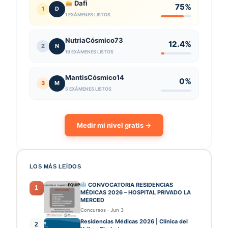
Dafi
75%
1
D
1 EXÁMENES LISTOS
NutriaCósmico73
12.4%
2
N
19 EXÁMENES LISTOS
MantisCósmico14
0%
3
M
5 EXÁMENES LISTOS
Medir mi nivel gratis →
LOS MÁS LEÍDOS
CONVOCATORIA RESIDENCIAS
1
MÉDICAS 2026 – HOSPITAL PRIVADO LA
MERCED
Concursos
·
Jun 3
Residencias Médicas 2026 | Clínica del
2