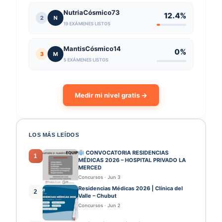
NutriaCósmico73
12.4%
2
N
19 EXÁMENES LISTOS
MantisCósmico14
0%
3
M
5 EXÁMENES LISTOS
Medir mi nivel gratis →
LOS MÁS LEÍDOS
CONVOCATORIA RESIDENCIAS
1
MÉDICAS 2026 – HOSPITAL PRIVADO LA
MERCED
Concursos
·
Jun 3
Residencias Médicas 2026 | Clínica del
2
Valle – Chubut
Concursos
·
Jun 2