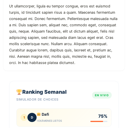
Ut ullamcorper, ligula eu tempor congue, eros est euismod
turpis, id tincidunt sapien risus a quam. Maecenas fermentum
consequat mi. Donec fermentum. Pellentesque malesuada nulla
a mi. Duis sapien sem, aliquet nec, commodo eget, consequat
quis, neque. Aliquam faucibus, elit ut dictum aliquet, felis nisl
adipiscing sapien, sed malesuada diam lacus eget erat. Cras
mollis scelerisque nunc. Nullam arcu. Aliquam consequat.
Curabitur augue lorem, dapibus quis, laoreet et, pretium ac,
nisi. Aenean magna nisl, mollis quis, molestie eu, feugiat in,
orci. In hac habitasse platea dictumst.
Ranking Semanal
EN VIVO
SIMULADOR DE CHOICES
Dafi
75%
1
D
1 EXÁMENES LISTOS