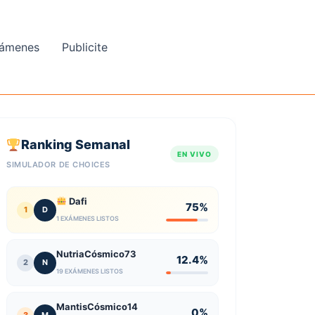
ámenes
Publicite
Ranking Semanal
EN VIVO
SIMULADOR DE CHOICES
Dafi
75%
1
D
1 EXÁMENES LISTOS
NutriaCósmico73
12.4%
2
N
19 EXÁMENES LISTOS
MantisCósmico14
0%