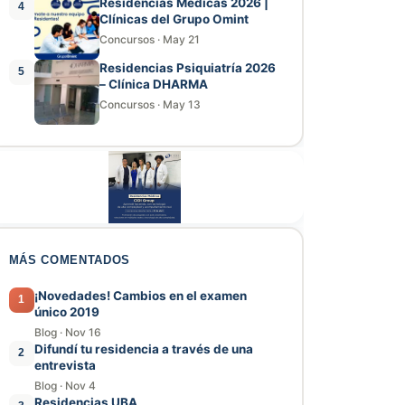
Residencias Médicas 2026 |
4
Clínicas del Grupo Omint
Concursos
·
May 21
Residencias Psiquiatría 2026
5
– Clínica DHARMA
Concursos
·
May 13
MÁS COMENTADOS
¡Novedades! Cambios en el examen
1
único 2019
Blog
·
Nov 16
Difundí tu residencia a través de una
2
entrevista
Blog
·
Nov 4
Residencias UBA