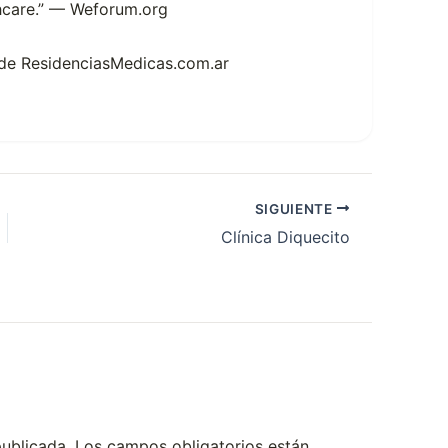
thcare.” — Weforum.org
l de ResidenciasMedicas.com.ar
SIGUIENTE
Clínica Diquecito
publicada.
Los campos obligatorios están