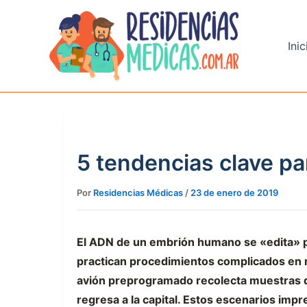
Ir
al
contenido
Inic
5 tendencias clave par
Por
Residencias Médicas
/
23 de enero de 2019
El ADN de un embrión humano se «edita» p
practican procedimientos complicados en
avión preprogramado recolecta muestras de
regresa a la capital. Estos escenarios imp