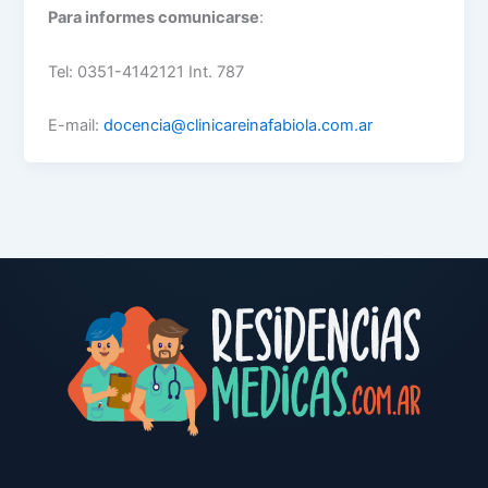
Para informes comunicarse
:
Tel: 0351-4142121 Int. 787
E-mail:
docencia@clinicareinafabiola.com.ar