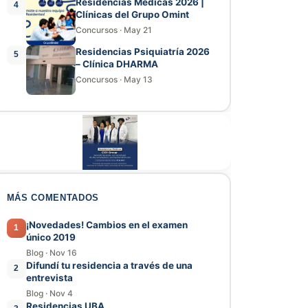
Residencias Médicas 2026 |
4
Clínicas del Grupo Omint
Concursos
·
May 21
Residencias Psiquiatría 2026
5
– Clínica DHARMA
Concursos
·
May 13
MÁS COMENTADOS
¡Novedades! Cambios en el examen
1
único 2019
Blog
·
Nov 16
Difundí tu residencia a través de una
2
entrevista
Blog
·
Nov 4
Residencias UBA