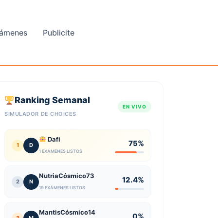
ámenes
Publicite
Ranking Semanal
EN VIVO
SIMULADOR DE CHOICES
Dafi
75%
1
D
1 EXÁMENES LISTOS
NutriaCósmico73
12.4%
2
N
19 EXÁMENES LISTOS
MantisCósmico14
0%