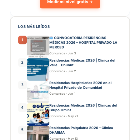
Medir mi nivel gratis →
LOS MÁS LEÍDOS
CONVOCATORIA RESIDENCIAS
1
MÉDICAS 2026 – HOSPITAL PRIVADO LA
MERCED
Concursos
·
Jun 3
Residencias Médicas 2026 | Clínica del
2
Valle – Chubut
Concursos
·
Jun 2
Residencias Hospitalarias 2026 en el
3
Hospital Privado de Comunidad
Concursos
·
Jun 1
Residencias Médicas 2026 | Clínicas del
4
Grupo Omint
Concursos
·
May 21
Residencias Psiquiatría 2026 – Clínica
5
DHARMA
Concursos
·
May 13