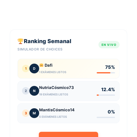
Ranking Semanal
EN VIVO
SIMULADOR DE CHOICES
Dafi
75%
1
D
1 EXÁMENES LISTOS
NutriaCósmico73
12.4%
2
N
19 EXÁMENES LISTOS
MantisCósmico14
0%
3
M
5 EXÁMENES LISTOS