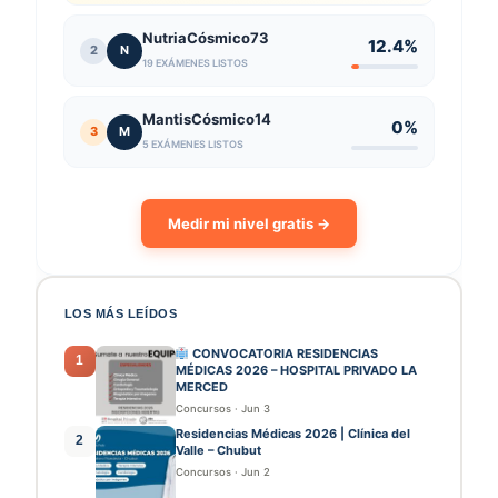
NutriaCósmico73
12.4%
2
N
19 EXÁMENES LISTOS
MantisCósmico14
0%
3
M
5 EXÁMENES LISTOS
Medir mi nivel gratis →
LOS MÁS LEÍDOS
CONVOCATORIA RESIDENCIAS
1
MÉDICAS 2026 – HOSPITAL PRIVADO LA
MERCED
Concursos
·
Jun 3
Residencias Médicas 2026 | Clínica del
2
Valle – Chubut
Concursos
·
Jun 2