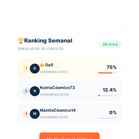
Ranking Semanal
EN VIVO
SIMULADOR DE CHOICES
Dafi
75%
1
D
1 EXÁMENES LISTOS
NutriaCósmico73
12.4%
2
N
19 EXÁMENES LISTOS
MantisCósmico14
0%
3
M
5 EXÁMENES LISTOS