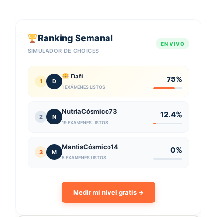
Ranking Semanal
EN VIVO
SIMULADOR DE CHOICES
Dafi
75%
1
D
1 EXÁMENES LISTOS
NutriaCósmico73
12.4%
2
N
19 EXÁMENES LISTOS
MantisCósmico14
0%
3
M
5 EXÁMENES LISTOS
Medir mi nivel gratis →