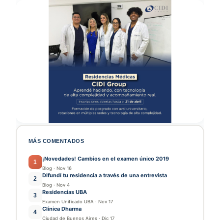
MÁS COMENTADOS
¡Novedades! Cambios en el examen único 2019
1
Blog
·
Nov 16
Difundí tu residencia a través de una entrevista
2
Blog
·
Nov 4
Residencias UBA
3
Examen Unificado UBA
·
Nov 17
Clínica Dharma
4
Ciudad de Buenos Aires
·
Dic 17