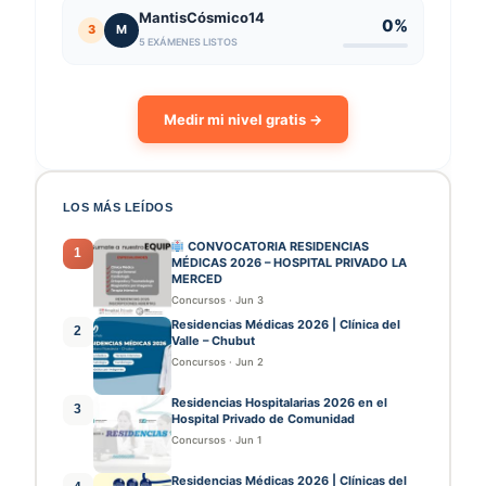
MantisCósmico14
0%
3
M
5 EXÁMENES LISTOS
Medir mi nivel gratis →
LOS MÁS LEÍDOS
CONVOCATORIA RESIDENCIAS
1
MÉDICAS 2026 – HOSPITAL PRIVADO LA
MERCED
Concursos
·
Jun 3
Residencias Médicas 2026 | Clínica del
2
Valle – Chubut
Concursos
·
Jun 2
Residencias Hospitalarias 2026 en el
3
Hospital Privado de Comunidad
Concursos
·
Jun 1
Residencias Médicas 2026 | Clínicas del