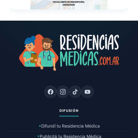
DIFUSIÓN
Difundí tu Residencia Médica
✦
Publicitá tu Residencia Médica
✦