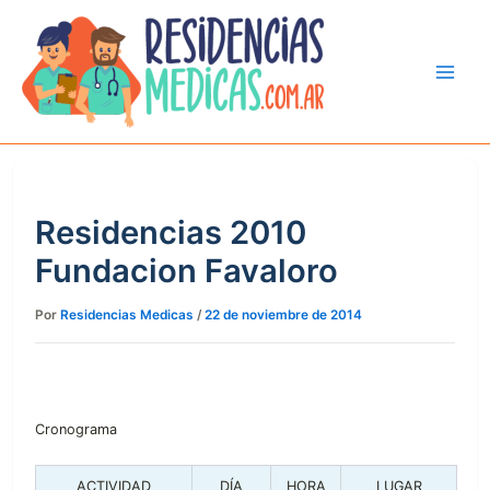
Ir
al
contenido
Residencias 2010
Fundacion Favaloro
Por
Residencias Medicas
/
22 de noviembre de 2014
Cronograma
ACTIVIDAD
DÍA
HORA
LUGAR