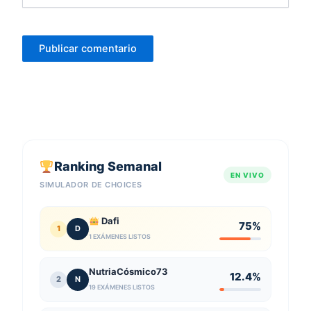
Ranking Semanal
EN VIVO
SIMULADOR DE CHOICES
Dafi
75%
1
D
1 EXÁMENES LISTOS
NutriaCósmico73
12.4%
2
N
19 EXÁMENES LISTOS