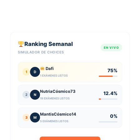
Ranking Semanal
EN VIVO
SIMULADOR DE CHOICES
Dafi
75%
1
D
1 EXÁMENES LISTOS
NutriaCósmico73
12.4%
2
N
19 EXÁMENES LISTOS
MantisCósmico14
0%
3
M
5 EXÁMENES LISTOS