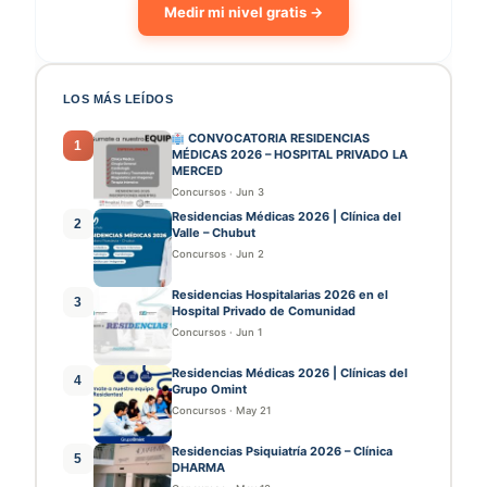
Medir mi nivel gratis →
LOS MÁS LEÍDOS
CONVOCATORIA RESIDENCIAS
1
MÉDICAS 2026 – HOSPITAL PRIVADO LA
MERCED
Concursos
·
Jun 3
Residencias Médicas 2026 | Clínica del
2
Valle – Chubut
Concursos
·
Jun 2
Residencias Hospitalarias 2026 en el
3
Hospital Privado de Comunidad
Concursos
·
Jun 1
Residencias Médicas 2026 | Clínicas del
4
Grupo Omint
Concursos
·
May 21
Residencias Psiquiatría 2026 – Clínica
5
DHARMA