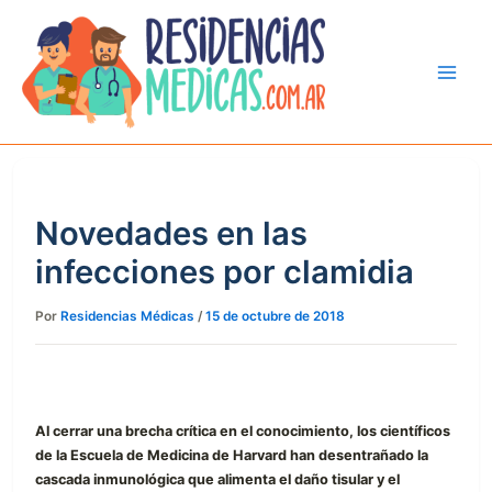
Ir
al
contenido
Novedades en las
infecciones por clamidia
Por
Residencias Médicas
/
15 de octubre de 2018
Al cerrar una brecha crítica en el conocimiento, los científicos
de la Escuela de Medicina de Harvard han desentrañado la
cascada inmunológica que alimenta el daño tisular y el