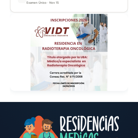
Examen Único
·
Nov 15