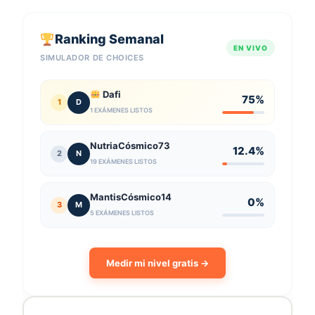
Ranking Semanal
EN VIVO
SIMULADOR DE CHOICES
Dafi
75%
1
D
1 EXÁMENES LISTOS
NutriaCósmico73
12.4%
2
N
19 EXÁMENES LISTOS
MantisCósmico14
0%
3
M
5 EXÁMENES LISTOS
Medir mi nivel gratis →