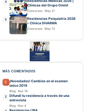
Residencias Médicas 2026 |
4
Clínicas del Grupo Omint
Concursos
·
May 21
Residencias Psiquiatría 2026
5
– Clínica DHARMA
Concursos
·
May 13
MÁS COMENTADOS
¡Novedades! Cambios en el examen
1
único 2019
Blog
·
Nov 16
Difundí tu residencia a través de una
2
entrevista
Blog
·
Nov 4
Residencias UBA