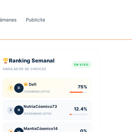
ámenes
Publicite
Ranking Semanal
EN VIVO
SIMULADOR DE CHOICES
Dafi
75%
1
D
1 EXÁMENES LISTOS
NutriaCósmico73
12.4%
2
N
19 EXÁMENES LISTOS
MantisCósmico14
0%