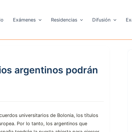
io
Exámenes
Residencias
Difusión
Ex
rios argentinos podrán
uerdos universitarios de Bolonia, los títulos
ropea. Por lo tanto, los argentinos que
spaña tendrán la puerta abierta para ejercer