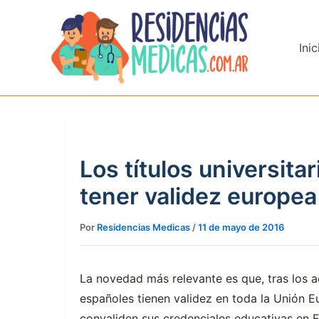
Ir
al
contenido
Inic
Los títulos universita
tener validez europea
Por
Residencias Medicas
/
11 de mayo de 2016
La novedad más relevante es que, tras los ac
españoles tienen validez en toda la Unión Eu
convaliden sus credenciales educativas en E