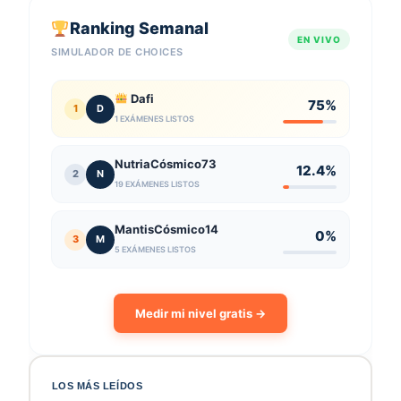
Ranking Semanal
EN VIVO
SIMULADOR DE CHOICES
Dafi
75%
1
D
1 EXÁMENES LISTOS
NutriaCósmico73
12.4%
2
N
19 EXÁMENES LISTOS
MantisCósmico14
0%
3
M
5 EXÁMENES LISTOS
Medir mi nivel gratis →
LOS MÁS LEÍDOS