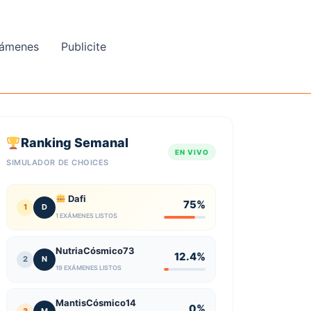
ámenes
Publicite
Ranking Semanal
EN VIVO
SIMULADOR DE CHOICES
Dafi
75%
1
D
1 EXÁMENES LISTOS
NutriaCósmico73
12.4%
2
N
19 EXÁMENES LISTOS
MantisCósmico14
0%