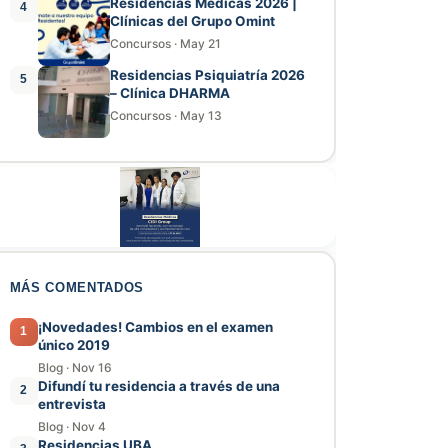
Residencias Médicas 2026 |
4
Clínicas del Grupo Omint
Concursos
·
May 21
Residencias Psiquiatría 2026
5
– Clínica DHARMA
Concursos
·
May 13
MÁS COMENTADOS
¡Novedades! Cambios en el examen
1
único 2019
Blog
·
Nov 16
Difundí tu residencia a través de una
2
entrevista
Blog
·
Nov 4
Residencias UBA