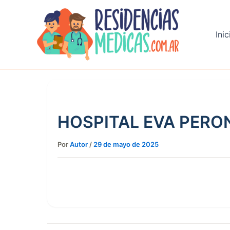
Ir
al
contenido
Inic
HOSPITAL EVA PERO
Por
Autor
/
29 de mayo de 2025