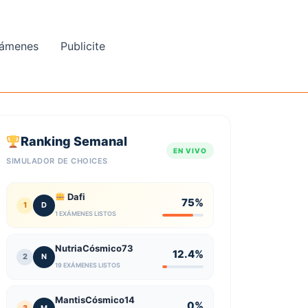
ámenes
Publicite
Ranking Semanal
EN VIVO
SIMULADOR DE CHOICES
Dafi
75%
1
D
1 EXÁMENES LISTOS
NutriaCósmico73
12.4%
2
N
19 EXÁMENES LISTOS
MantisCósmico14
0%