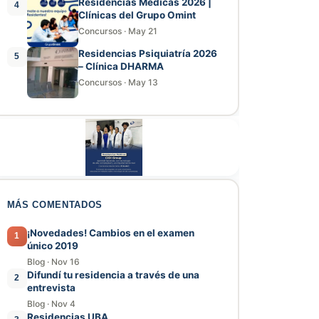
Residencias Médicas 2026 |
4
Clínicas del Grupo Omint
Concursos
·
May 21
Residencias Psiquiatría 2026
5
– Clínica DHARMA
Concursos
·
May 13
MÁS COMENTADOS
¡Novedades! Cambios en el examen
1
único 2019
Blog
·
Nov 16
Difundí tu residencia a través de una
2
entrevista
Blog
·
Nov 4
Residencias UBA