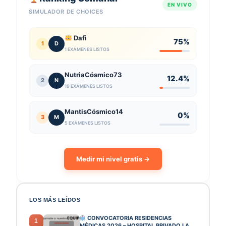
EN VIVO
SIMULADOR DE CHOICES
Dafi
75%
1
D
1 EXÁMENES LISTOS
NutriaCósmico73
12.4%
2
N
19 EXÁMENES LISTOS
MantisCósmico14
0%
3
M
5 EXÁMENES LISTOS
Medir mi nivel gratis →
LOS MÁS LEÍDOS
CONVOCATORIA RESIDENCIAS
1
MÉDICAS 2026 – HOSPITAL PRIVADO LA