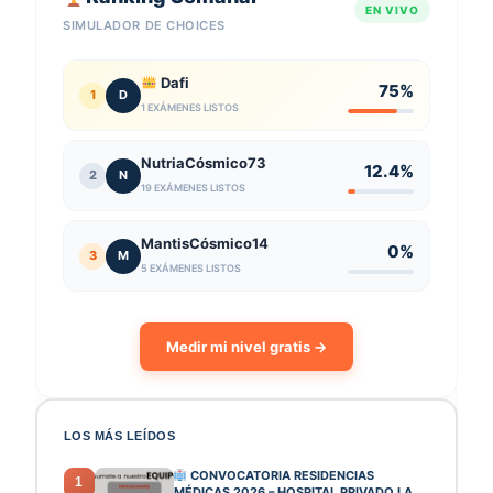
EN VIVO
SIMULADOR DE CHOICES
Dafi
75%
1
D
1 EXÁMENES LISTOS
NutriaCósmico73
12.4%
2
N
19 EXÁMENES LISTOS
MantisCósmico14
0%
3
M
5 EXÁMENES LISTOS
Medir mi nivel gratis →
LOS MÁS LEÍDOS
CONVOCATORIA RESIDENCIAS
1
MÉDICAS 2026 – HOSPITAL PRIVADO LA