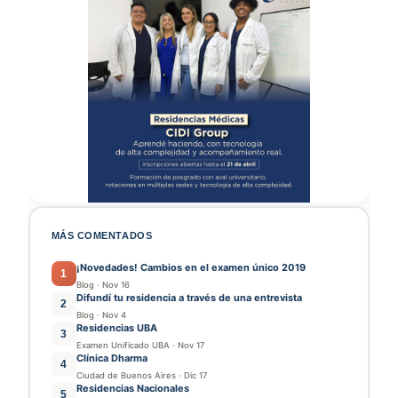
MÁS COMENTADOS
¡Novedades! Cambios en el examen único 2019
1
Blog
·
Nov 16
Difundí tu residencia a través de una entrevista
2
Blog
·
Nov 4
Residencias UBA
3
Examen Unificado UBA
·
Nov 17
Clínica Dharma
4
Ciudad de Buenos Aires
·
Dic 17
Residencias Nacionales
5