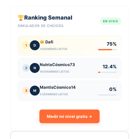
Ranking Semanal
EN VIVO
SIMULADOR DE CHOICES
Dafi
75%
1
D
1 EXÁMENES LISTOS
NutriaCósmico73
12.4%
2
N
19 EXÁMENES LISTOS
MantisCósmico14
0%
3
M
5 EXÁMENES LISTOS
Medir mi nivel gratis →