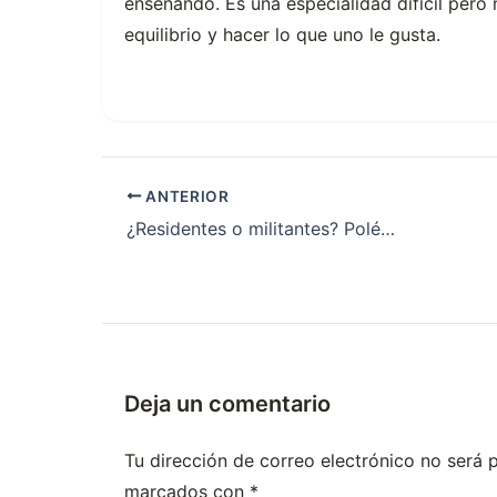
enseñando.
Es una especialidad difícil per
equilibrio y hacer lo que uno le gusta.
ANTERIOR
¿Residentes o militantes? Polémica por los dichos de una funcionaria en Entre Ríos
Deja un comentario
Tu dirección de correo electrónico no será 
marcados con
*