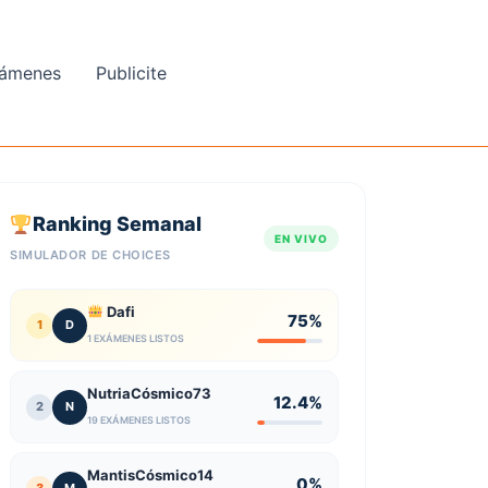
ámenes
Publicite
Ranking Semanal
EN VIVO
SIMULADOR DE CHOICES
Dafi
75%
1
D
1 EXÁMENES LISTOS
NutriaCósmico73
12.4%
2
N
19 EXÁMENES LISTOS
MantisCósmico14
0%