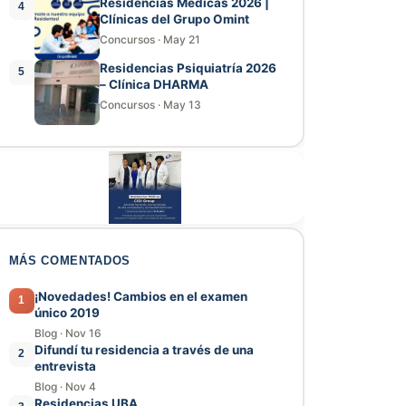
Residencias Médicas 2026 |
4
Clínicas del Grupo Omint
Concursos
·
May 21
Residencias Psiquiatría 2026
5
– Clínica DHARMA
Concursos
·
May 13
MÁS COMENTADOS
¡Novedades! Cambios en el examen
1
único 2019
Blog
·
Nov 16
Difundí tu residencia a través de una
2
entrevista
Blog
·
Nov 4
Residencias UBA