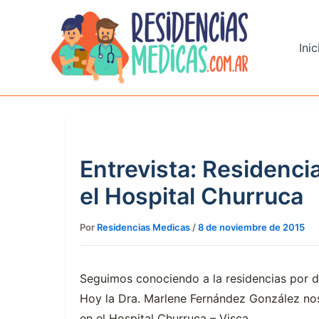
Ir
al
contenido
Inic
Entrevista: Residenci
el Hospital Churruca
Por
Residencias Medicas
/
8 de noviembre de 2015
Seguimos conociendo a la residencias por de
Hoy la Dra. Marlene Fernández González nos 
en el Hospital Churruca – Visca.