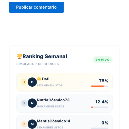
Ranking Semanal
EN VIVO
SIMULADOR DE CHOICES
Dafi
75%
1
D
1 EXÁMENES LISTOS
NutriaCósmico73
12.4%
2
N
19 EXÁMENES LISTOS
MantisCósmico14
0%
3
M
5 EXÁMENES LISTOS