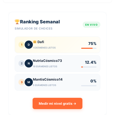
Ranking Semanal
EN VIVO
SIMULADOR DE CHOICES
Dafi
75%
1
D
1 EXÁMENES LISTOS
NutriaCósmico73
12.4%
2
N
19 EXÁMENES LISTOS
MantisCósmico14
0%
3
M
5 EXÁMENES LISTOS
Medir mi nivel gratis →