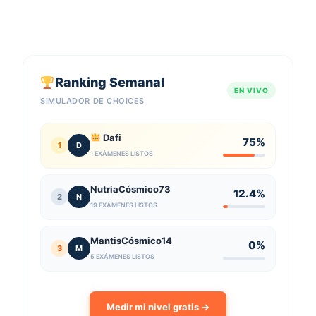
Ranking Semanal
EN VIVO
SIMULADOR DE CHOICES
Dafi
75%
1
D
1 EXÁMENES LISTOS
NutriaCósmico73
12.4%
2
N
19 EXÁMENES LISTOS
MantisCósmico14
0%
3
M
5 EXÁMENES LISTOS
Medir mi nivel gratis →