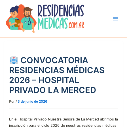
Ir
al
contenido
CONVOCATORIA
RESIDENCIAS MÉDICAS
2026 – HOSPITAL
PRIVADO LA MERCED
Por
/
3 de junio de 2026
En el Hospital Privado Nuestra Señora de La Merced abrimos la
inscripción para el ciclo 2026 de nuestras residencias médicas