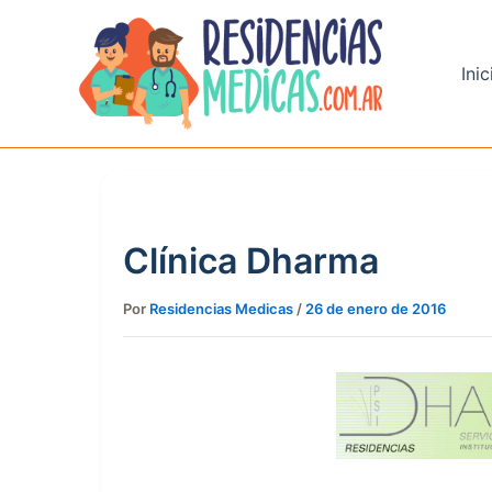
Ir
al
contenido
Inic
Clínica Dharma
Por
Residencias Medicas
/
26 de enero de 2016