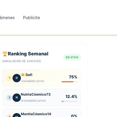
ámenes
Publicite
Ranking Semanal
EN VIVO
SIMULADOR DE CHOICES
Dafi
75%
1
D
1 EXÁMENES LISTOS
NutriaCósmico73
12.4%
2
N
19 EXÁMENES LISTOS
MantisCósmico14
0%