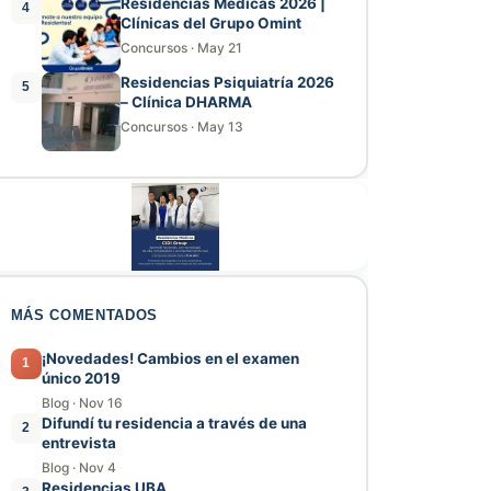
Residencias Médicas 2026 |
4
Clínicas del Grupo Omint
Concursos
·
May 21
Residencias Psiquiatría 2026
5
– Clínica DHARMA
Concursos
·
May 13
MÁS COMENTADOS
¡Novedades! Cambios en el examen
1
único 2019
Blog
·
Nov 16
Difundí tu residencia a través de una
2
entrevista
Blog
·
Nov 4
Residencias UBA