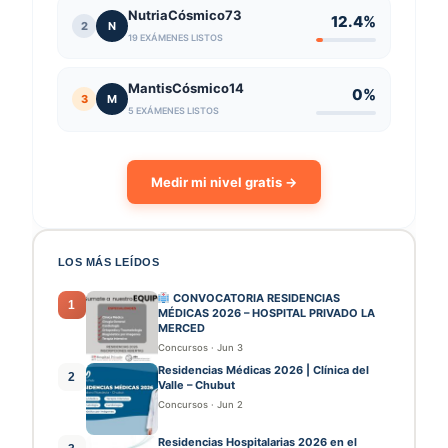
NutriaCósmico73
12.4%
2
N
19 EXÁMENES LISTOS
MantisCósmico14
0%
3
M
5 EXÁMENES LISTOS
Medir mi nivel gratis →
LOS MÁS LEÍDOS
CONVOCATORIA RESIDENCIAS
1
MÉDICAS 2026 – HOSPITAL PRIVADO LA
MERCED
Concursos
·
Jun 3
Residencias Médicas 2026 | Clínica del
2
Valle – Chubut
Concursos
·
Jun 2
Residencias Hospitalarias 2026 en el