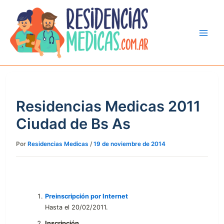
Ir
al
contenido
Residencias Medicas 2011
Ciudad de Bs As
Por
Residencias Medicas
/
19 de noviembre de 2014
Preinscripción por Internet
Hasta el 20/02/2011.
Inscripción