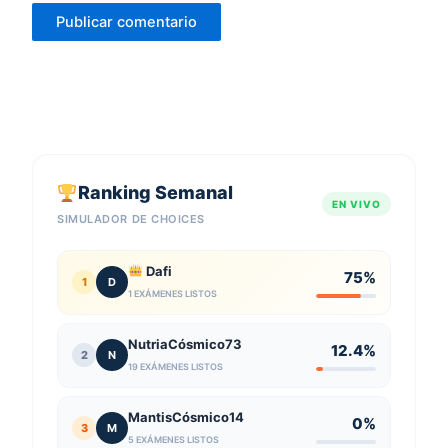
Ranking Semanal
EN VIVO
SIMULADOR DE CHOICES
Dafi
75%
1
D
1 EXÁMENES LISTOS
NutriaCósmico73
12.4%
2
N
19 EXÁMENES LISTOS
MantisCósmico14
0%
3
M
5 EXÁMENES LISTOS