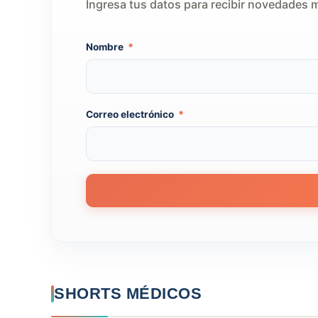
Ingresa tus datos para recibir novedades 
Nombre
*
*
Correo electrónico
*
e
l
e
c
t
r
ó
n
i
c
o
C
o
r
r
SHORTS MÉDICOS
e
o