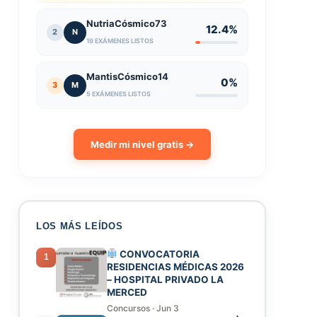
NutriaCósmico73
12.4%
2
N
19 EXÁMENES LISTOS
MantisCósmico14
0%
3
M
5 EXÁMENES LISTOS
Medir mi nivel gratis →
LOS MÁS LEÍDOS
CONVOCATORIA
1
RESIDENCIAS MÉDICAS 2026
– HOSPITAL PRIVADO LA
MERCED
Concursos
·
Jun 3