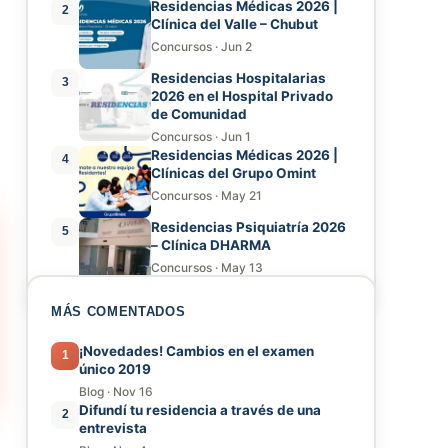
Residencias Médicas 2026 |
2
Clínica del Valle – Chubut
Concursos
·
Jun 2
Residencias Hospitalarias
3
2026 en el Hospital Privado
de Comunidad
Concursos
·
Jun 1
Residencias Médicas 2026 |
4
Clínicas del Grupo Omint
Concursos
·
May 21
Residencias Psiquiatría 2026
5
– Clínica DHARMA
Concursos
·
May 13
MÁS COMENTADOS
¡Novedades! Cambios en el examen
1
único 2019
Blog
·
Nov 16
Difundí tu residencia a través de una
2
entrevista