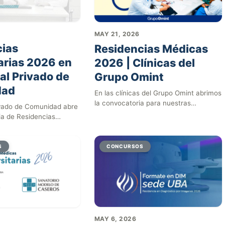
MAY 21, 2026
cias
Residencias Médicas
arias 2026 en
2026 | Clínicas del
tal Privado de
Grupo Omint
dad
En las clínicas del Grupo Omint abrimos
la convocatoria para nuestras
rivado de Comunidad abre
Residencias Médicas 2026 en:…
ia de Residencias
2026, una oportunidad
S
CONCURSOS
MAY 6, 2026