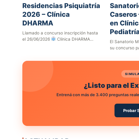
Residencias Psiquiatría
Sanatori
2026 – Clínica
Caseros 
DHARMA
en Clíni
Pediatrí
Llamado a concurso inscripción hasta
el 26/06/2026
Clínica DHARMA
El Sanatorio 
(CABA) Vacantes: 6 Residencia de
su concurso pa
Psiquiatría dependiente de…
Médicas Unive
SIMUL
¿Listo para el 
Entrená con más de 3.400 preguntas reale
Probar 