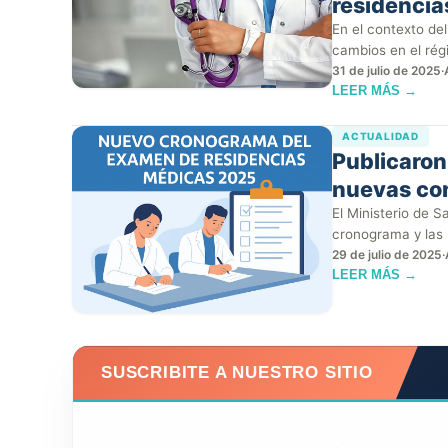
residencia
cada regió
En el contexto del
cambios en el rég
31 de julio de 2025
·
LEER MÁS →
ACTUALIDAD
Publicaron 
nuevas con
médicas 2
El Ministerio de Sa
cronograma y las
29 de julio de 2025
·
LEER MÁS →
SUSCRIBITE A NUESTRO SITIO