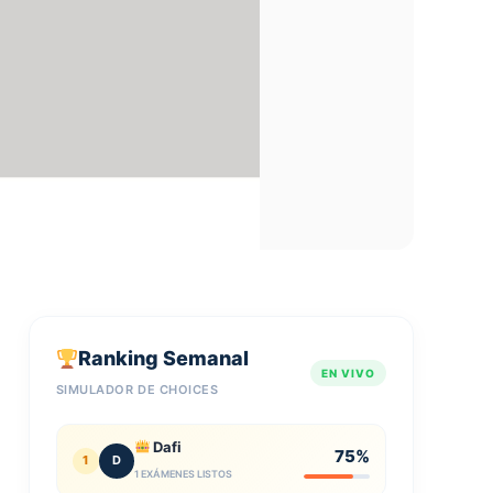
Ranking Semanal
EN VIVO
SIMULADOR DE CHOICES
Dafi
75%
1
D
1 EXÁMENES LISTOS