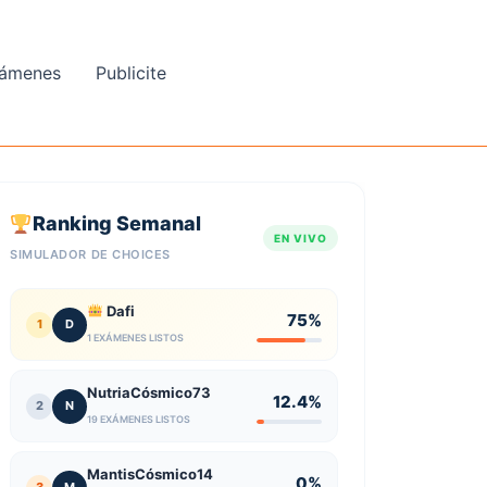
ámenes
Publicite
Ranking Semanal
EN VIVO
SIMULADOR DE CHOICES
Dafi
75%
1
D
1 EXÁMENES LISTOS
NutriaCósmico73
12.4%
2
N
19 EXÁMENES LISTOS
MantisCósmico14
0%