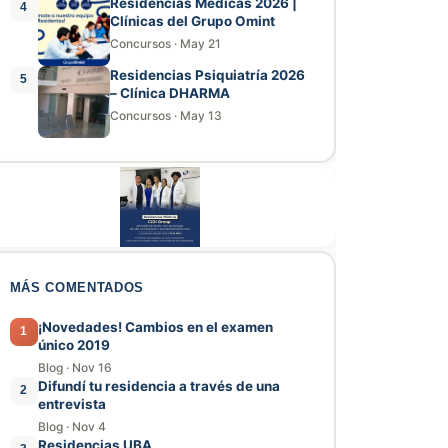
Residencias Médicas 2026 |
4
Clínicas del Grupo Omint
Concursos
·
May 21
Residencias Psiquiatría 2026
5
– Clínica DHARMA
Concursos
·
May 13
MÁS COMENTADOS
¡Novedades! Cambios en el examen
1
único 2019
Blog
·
Nov 16
Difundí tu residencia a través de una
2
entrevista
Blog
·
Nov 4
Residencias UBA