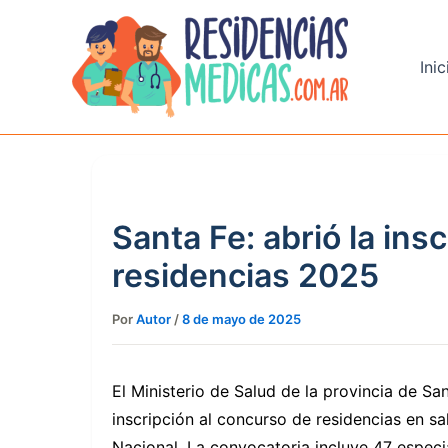
Ir
al
contenido
Inic
Santa Fe: abrió la ins
residencias 2025
Por
Autor
/
8 de mayo de 2025
El Ministerio de Salud de la provincia de Sa
inscripción al concurso de residencias en 
Nacional. La convocatoria incluye 47 especi