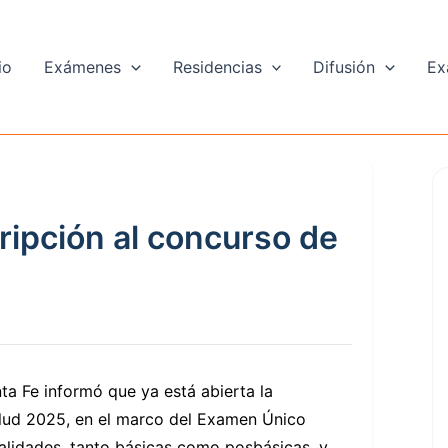
io
Exámenes
Residencias
Difusión
Ex
cripción al concurso de
nta Fe informó que ya está abierta la
salud 2025, en el marco del Examen Único
alidades, tanto básicas como posbásicas, y