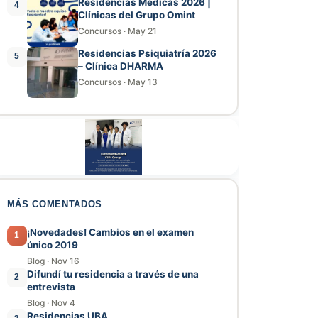
Residencias Médicas 2026 |
4
Clínicas del Grupo Omint
Concursos
·
May 21
Residencias Psiquiatría 2026
5
– Clínica DHARMA
Concursos
·
May 13
MÁS COMENTADOS
¡Novedades! Cambios en el examen
1
único 2019
Blog
·
Nov 16
Difundí tu residencia a través de una
2
entrevista
Blog
·
Nov 4
Residencias UBA