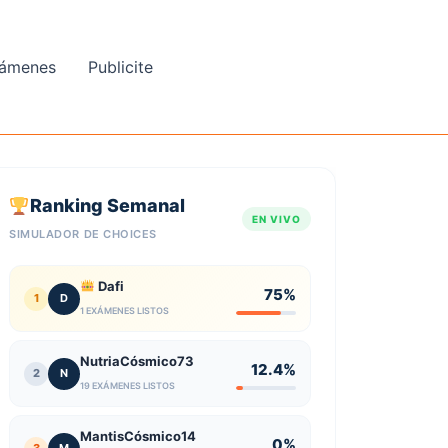
ámenes
Publicite
Ranking Semanal
EN VIVO
SIMULADOR DE CHOICES
Dafi
75%
1
D
1 EXÁMENES LISTOS
NutriaCósmico73
12.4%
2
N
19 EXÁMENES LISTOS
MantisCósmico14
0%