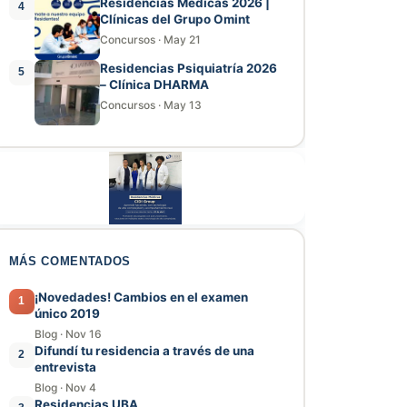
Residencias Médicas 2026 |
4
Clínicas del Grupo Omint
Concursos
·
May 21
Residencias Psiquiatría 2026
5
– Clínica DHARMA
Concursos
·
May 13
MÁS COMENTADOS
¡Novedades! Cambios en el examen
1
único 2019
Blog
·
Nov 16
Difundí tu residencia a través de una
2
entrevista
Blog
·
Nov 4
Residencias UBA