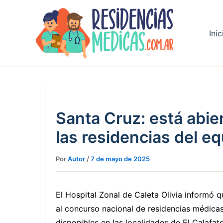
Ir
al
contenido
Inic
Santa Cruz: está abier
las residencias del e
Por
Autor
/
7 de mayo de 2025
El Hospital Zonal de Caleta Olivia informó q
al concurso nacional de residencias médica
disponibles en las localidades de El Calafate