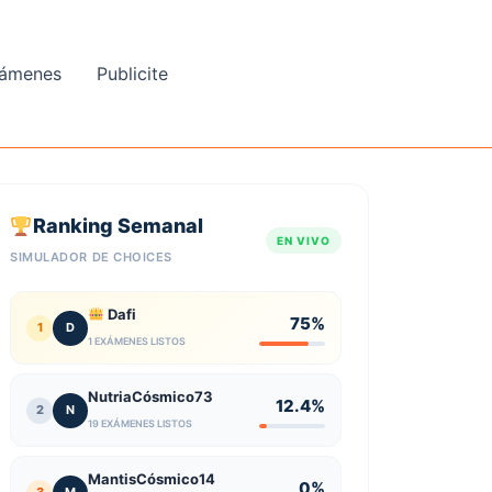
ámenes
Publicite
Ranking Semanal
EN VIVO
SIMULADOR DE CHOICES
Dafi
75%
1
D
1 EXÁMENES LISTOS
NutriaCósmico73
12.4%
2
N
19 EXÁMENES LISTOS
MantisCósmico14
0%