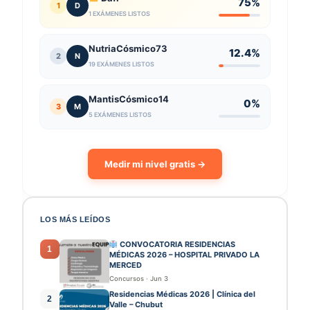
75%
1
D
1 EXÁMENES LISTOS
NutriaCósmico73
12.4%
2
N
19 EXÁMENES LISTOS
MantisCósmico14
0%
3
M
5 EXÁMENES LISTOS
Medir mi nivel gratis →
LOS MÁS LEÍDOS
CONVOCATORIA RESIDENCIAS
1
MÉDICAS 2026 – HOSPITAL PRIVADO LA
MERCED
Concursos
·
Jun 3
Residencias Médicas 2026 | Clínica del
2
Valle – Chubut