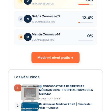
1
D
1 EXÁMENES LISTOS
NutriaCósmico73
12.4%
2
N
19 EXÁMENES LISTOS
MantisCósmico14
0%
3
M
5 EXÁMENES LISTOS
Medir mi nivel gratis →
LOS MÁS LEÍDOS
CONVOCATORIA RESIDENCIAS
1
MÉDICAS 2026 – HOSPITAL PRIVADO LA
MERCED
Concursos
·
Jun 3
Residencias Médicas 2026 | Clínica del
2
Valle – Chubut