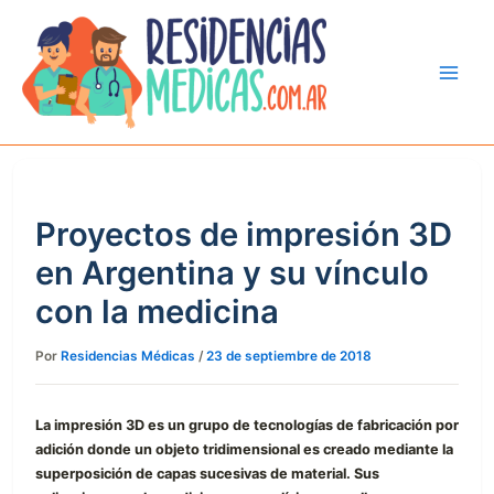
Ir
al
contenido
Proyectos de impresión 3D
en Argentina y su vínculo
con la medicina
Por
Residencias Médicas
/
23 de septiembre de 2018
La impresión 3D es un grupo de tecnologías de fabricación por
adición donde un objeto tridimensional es creado mediante la
superposición de capas sucesivas de material. Sus