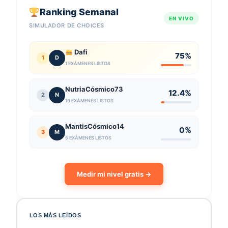
Ranking Semanal
EN VIVO
SIMULADOR DE CHOICES
Dafi
75%
1
D
1 EXÁMENES LISTOS
NutriaCósmico73
12.4%
2
N
19 EXÁMENES LISTOS
MantisCósmico14
0%
3
M
5 EXÁMENES LISTOS
Medir mi nivel gratis →
LOS MÁS LEÍDOS